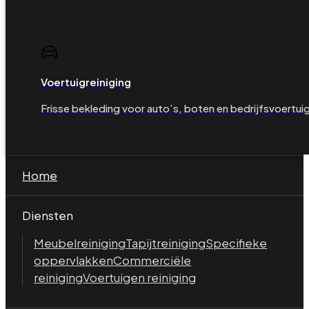
Voertuigreiniging
Frisse bekleding voor auto’s, boten en bedrijfsvoertui
Home
Diensten
Meubelreiniging
Tapijtreiniging
Specifieke
oppervlakken
Commerciële
reiniging
Voertuigen reiniging