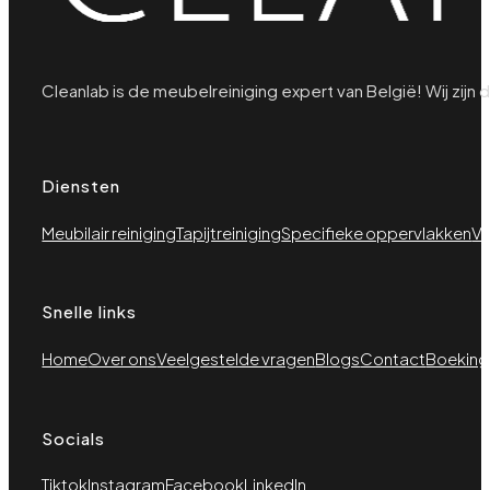
Cleanlab is de meubelreiniging expert van België! Wij zijn 
Diensten
Meubilair reiniging
Tapijtreiniging
Specifieke oppervlakken
Vo
Snelle links
Home
Over ons
Veelgestelde vragen
Blogs
Contact
Boeking
Socials
Tiktok
Instagram
Facebook
LinkedIn