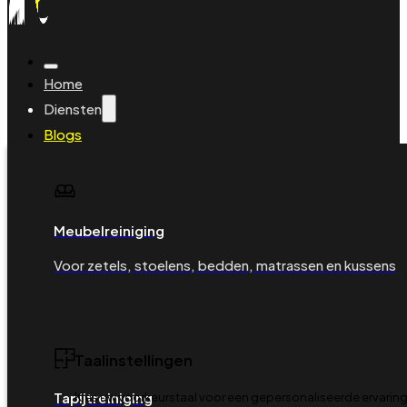
Home
Diensten
Blogs
Veelgestelde vragen
Over ons
Contact
Boeking beheren
Meubelreiniging
Boek je reiniging
Voor zetels, stoelens, bedden, matrassen en kussens
Taalinstellingen
Tapijtreiniging
Kies uw voorkeurstaal voor een gepersonaliseerde ervaring