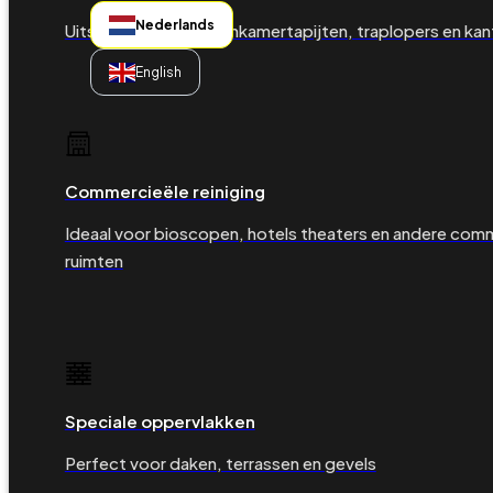
Nederlands
Uitstekend voor woonkamertapijten, traplopers en kan
English
Commercieële reiniging
Ideaal voor bioscopen, hotels theaters en andere com
ruimten
Speciale oppervlakken
Perfect voor daken, terrassen en gevels