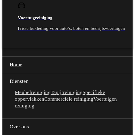
Voertuigreiniging
Frisse bekleding voor auto’s, boten en bedrijfsvoertuigen
Home
Diensten
Meubelreiniging
Tapijtreiniging
Specifieke
oppervlakken
Commerciële reiniging
Voertuigen
reiniging
Over ons