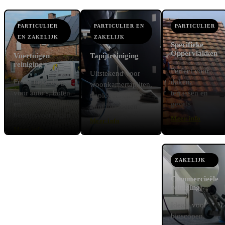
PARTICULIER
PARTICULIER EN
PARTICULIER
EN ZAKELIJK
ZAKELIJK
Specifieke
Oppervlakken
Voertuigen
Tapijtreiniging
reiniging
Perfect voor
Uitstekend voor
Frisse bekleding
daken,
woonkamertapijten,
voor auto’s, boten
terrassen en
traplopers en
en
gevels
kantoorvloeren
bedrijfsvoertuigen
Meer info
Meer info
Meer info
ZAKELIJK
Commercieële
reiniging
Ideaal voor
bioscopen,