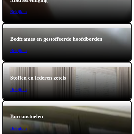
Bekijken
Bedframes en gestoffeerde hoofdborden
Bekijken
Stoffen en lederen zetels
Bekijken
Bureaustoelen
Bekijken