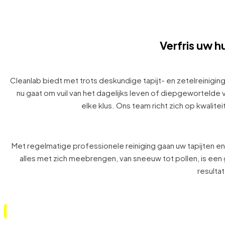
Hoogst beoordeelde tapijt- en
Herentals
Verfris uw huis met professionele tapijt- en zetelreinigi
geurbestrijding en dieptereiniging met milieu
Boek je reiniging
Verfris uw hu
Cleanlab biedt met trots deskundige tapijt- en zetelreiniging 
nu gaat om vuil van het dagelijks leven of diepgewortelde 
elke klus. Ons team richt zich op kwalit
Met regelmatige professionele reiniging gaan uw tapijten en 