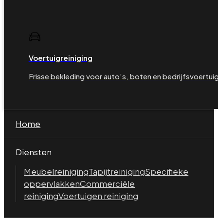
Voertuigreiniging
Frisse bekleding voor auto’s, boten en bedrijfsvoertui
Home
Diensten
Meubelreiniging
Tapijtreiniging
Specifieke
oppervlakken
Commerciële
reiniging
Voertuigen reiniging