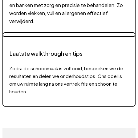
We komen volledig uitgerust aan
Onze deskundige technici beschikken over de beste
schoonmaakmiddelen en -producten om uw tapijten
en banken met zorg en precisie te behandelen. Zo
worden vlekken, vuil en allergenen effectief
verwijderd.
Laatste walkthrough en tips
Zodra de schoonmaak is voltooid, bespreken we de
resultaten en delen we onderhoudstips. Ons doel is
om uw ruimte lang na ons vertrek fris en schoon te