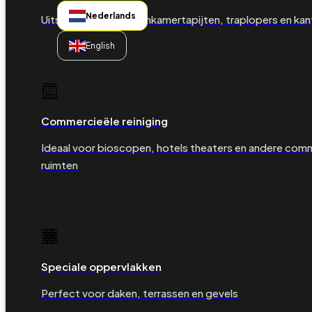
Nederlands
Uitstekend voor woonkamertapijten, traplopers en kan
English
Commercieële reiniging
Ideaal voor bioscopen, hotels theaters en andere com
ruimten
Speciale oppervlakken
Perfect voor daken, terrassen en gevels