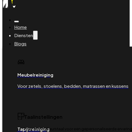
Home
Diensten
Blogs
Veelgestelde vragen
Over ons
Contact
Boeking beheren
Meubelreiniging
Boek je reiniging
Voor zetels, stoelens, bedden, matrassen en kussens
Taalinstellingen
Tapijtreiniging
Kies uw voorkeurstaal voor een gepersonaliseerde ervaring