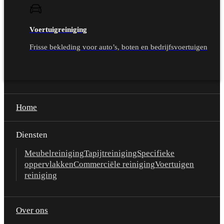
Voertuigreiniging
Frisse bekleding voor auto’s, boten en bedrijfsvoertuigen
Home
Diensten
Meubelreiniging
Tapijtreiniging
Specifieke
oppervlakken
Commerciële reiniging
Voertuigen
reiniging
Over ons