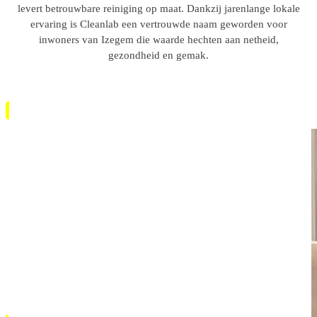
Met behulp van milieuvriendelijke oplossingen en moderne
stoomextractietechnologie verwijderen we vlekken, huisstofmijt
en geurtjes zonder de textuur van uw stof of tapijt te beschadigen.
Of het nu gaat om uw huis, kantoor of appartement, ons team
levert betrouwbare reiniging op maat. Dankzij jarenlange lokale
ervaring is Cleanlab een vertrouwde naam geworden voor
inwoners van Izegem die waarde hechten aan netheid,
gezondheid en gemak.