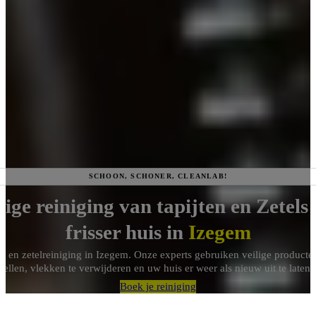
SCHOON, SCHONER, CLEANLAB!
ge reiniging van tapijten en Zetels