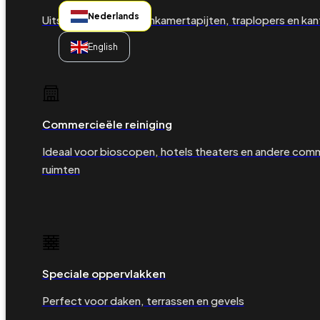
Nederlands
Uitstekend voor woonkamertapijten, traplopers en kan
English
Commercieële reiniging
Ideaal voor bioscopen, hotels theaters en andere com
ruimten
Speciale oppervlakken
Perfect voor daken, terrassen en gevels