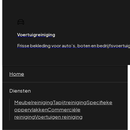
Voertuigreiniging
Frisse bekleding voor auto’s, boten en bedrijfsvoertui
Home
Diensten
Meubelreiniging
Tapijtreiniging
Specifieke
oppervlakken
Commerciële
reiniging
Voertuigen reiniging