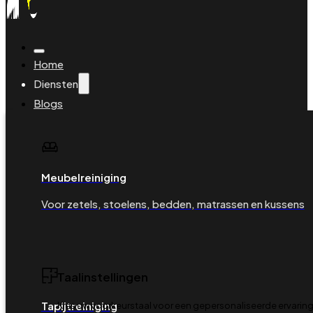
Home
Diensten
Blogs
Veelgestelde vragen
Over ons
Contact
Boeking beheren
Meubelreiniging
Boek je reiniging
Voor zetels, stoelens, bedden, matrassen en kussens
Taalinstellingen
Tapijtreiniging
Kies uw voorkeurstaal voor een gepersonaliseerde ervaring