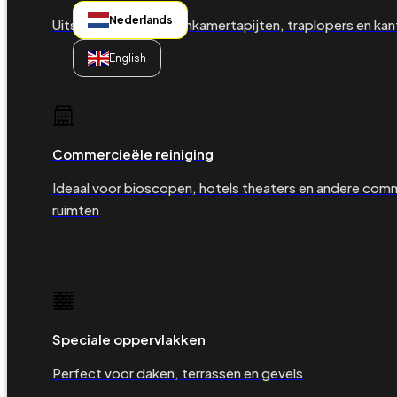
Nederlands
Uitstekend voor woonkamertapijten, traplopers en kan
English
Commercieële reiniging
Ideaal voor bioscopen, hotels theaters en andere com
ruimten
Speciale oppervlakken
Perfect voor daken, terrassen en gevels