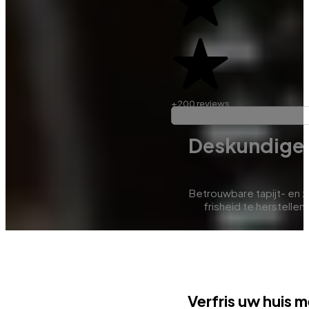
+200 reviews
Deskundige r
Betrouwbare tapijt- en z
frisheid te herstellen,