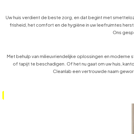
Verfris uw huis m
Uw huis verdient de beste zorg, en dat begint met smetteloze
frisheid, het comfort en de hygiëne in uw leefruimtes herste
Ons gespe
Met behulp van milieuvriendelijke oplossingen en moderne s
of tapijt te beschadigen. Of het nu gaat om uw huis, kant
Cleanlab een vertrouwde naam geword