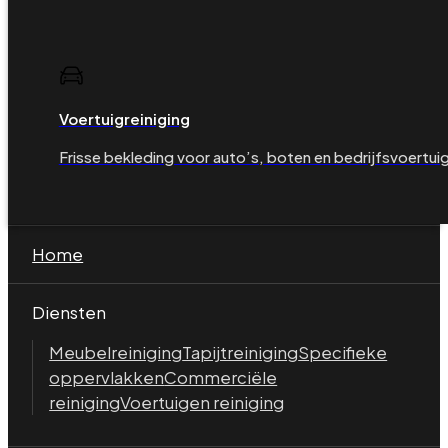
Voertuigreiniging
Frisse bekleding voor auto’s, boten en bedrijfsvoertui
Home
Diensten
Meubelreiniging
Tapijtreiniging
Specifieke
oppervlakken
Commerciële
reiniging
Voertuigen reiniging