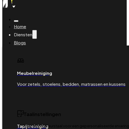
Home
Diensten
Blogs
Veelgestelde vragen
Over ons
Contact
Boeking beheren
Meubelreiniging
Boek je reiniging
Voor zetels, stoelens, bedden, matrassen en kussens
Taalinstellingen
Tapijtreiniging
Kies uw voorkeurstaal voor een gepersonaliseerde ervaring