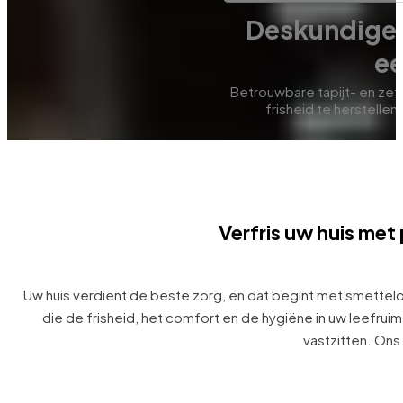
+200 reviews
Deskundige r
ee
Betrouwbare tapijt- en zet
frisheid te herstellen,
Verfris uw huis met
Uw huis verdient de beste zorg, en dat begint met smetteloz