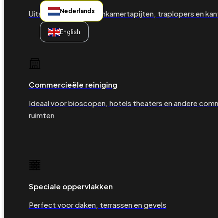
Nederlands
Uitstekend voor woonkamertapijten, traplopers en kan
English
Commercieële reiniging
Ideaal voor bioscopen, hotels theaters en andere com
ruimten
Speciale oppervlakken
Perfect voor daken, terrassen en gevels