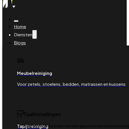
Home
Diensten
Blogs
Veelgestelde vragen
Over ons
Contact
Boeking beheren
Meubelreiniging
Boek je reiniging
Voor zetels, stoelens, bedden, matrassen en kussens
Taalinstellingen
Tapijtreiniging
Kies uw voorkeurstaal voor een gepersonaliseerde ervaring