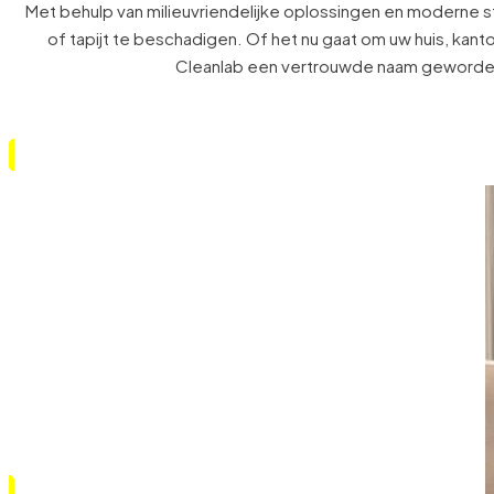
die de frisheid, het comfort en de hygiëne in uw leefruim
vastzitten. Ons
Met behulp van milieuvriendelijke oplossingen en moderne s
of tapijt te beschadigen. Of het nu gaat om uw huis, kant
Cleanlab een vertrouwde naam geworden