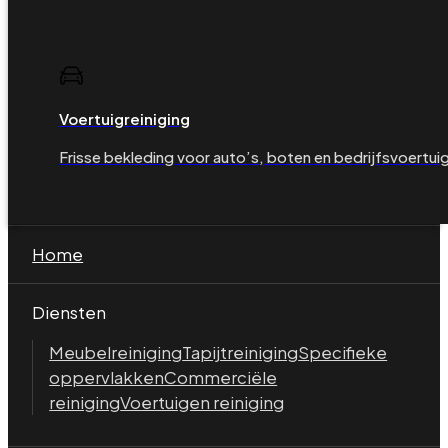
Voertuigreiniging
Frisse bekleding voor auto’s, boten en bedrijfsvoertui
Home
Diensten
Meubelreiniging
Tapijtreiniging
Specifieke
oppervlakken
Commerciële
reiniging
Voertuigen reiniging